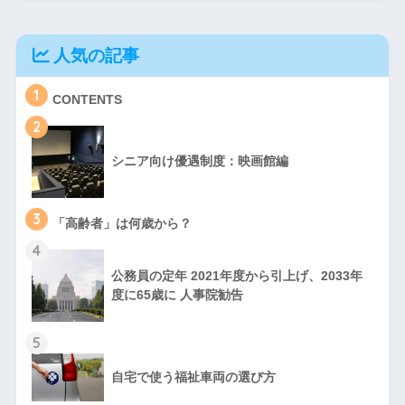
人気の記事
1
CONTENTS
2
シニア向け優遇制度：映画館編
3
「高齢者」は何歳から？
4
公務員の定年 2021年度から引上げ、2033年
度に65歳に 人事院勧告
5
自宅で使う福祉車両の選び方