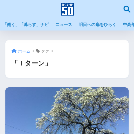
「働く」「暮らす」ナビ
ニュース
明日への扉をひらく
中高
ホーム
タグ
「Ｉターン」