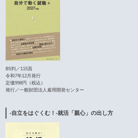
B5判／115頁
令和7年12月発行
定価998円（税込）
発行／一般財団法人雇用開発センター
-自立をはぐくむ！-就活「親心」の出し方