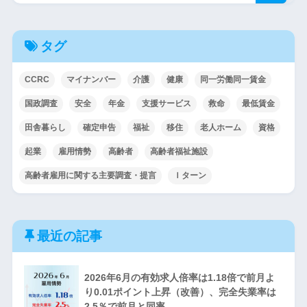
タグ
CCRC
マイナンバー
介護
健康
同一労働同一賃金
国政調査
安全
年金
支援サービス
救命
最低賃金
田舎暮らし
確定申告
福祉
移住
老人ホーム
資格
起業
雇用情勢
高齢者
高齢者福祉施設
高齢者雇用に関する主要調査・提言
Ｉターン
最近の記事
2026年6月の有効求人倍率は1.18倍で前月よ
り0.01ポイント上昇（改善）、完全失業率は
2.5％で前月と同率