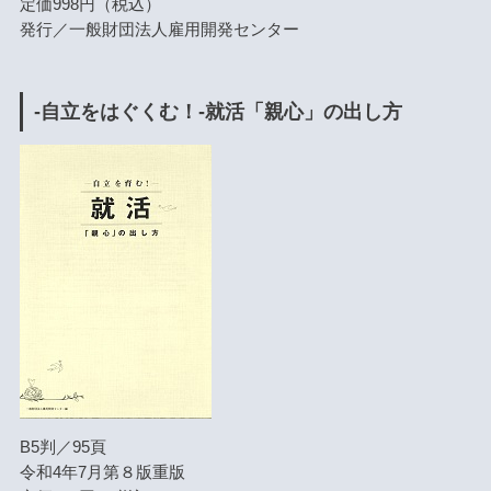
定価998円（税込）
発行／一般財団法人雇用開発センター
-自立をはぐくむ！-就活「親心」の出し方
B5判／95頁
令和4年7月第８版重版