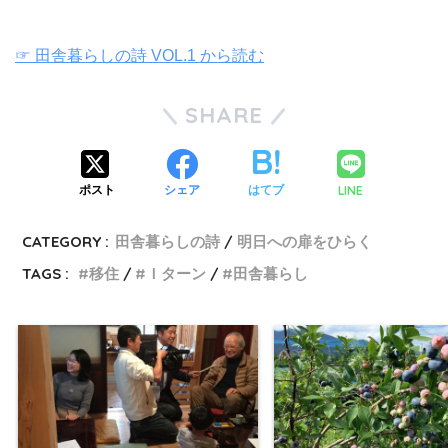
☞ 田舎暮らしの詩 VOL.1 から読む
SHARE
LINE
ポスト
シェア
はてブ
CATEGORY :
田舎暮らしの詩
明日への扉をひらく
TAGS :
移住
Ｉターン
田舎暮らし