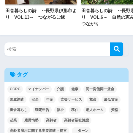
田舎暮らしの詩 ～長野県伊那市よ
田舎暮らしの詩 ～長野
り VOL.13～ つながるご縁
り VOL.6～ 自然の恵
つながり
タグ
CCRC
マイナンバー
介護
健康
同一労働同一賃金
国政調査
安全
年金
支援サービス
救命
最低賃金
田舎暮らし
確定申告
福祉
移住
老人ホーム
資格
起業
雇用情勢
高齢者
高齢者福祉施設
高齢者雇用に関する主要調査・提言
Ｉターン