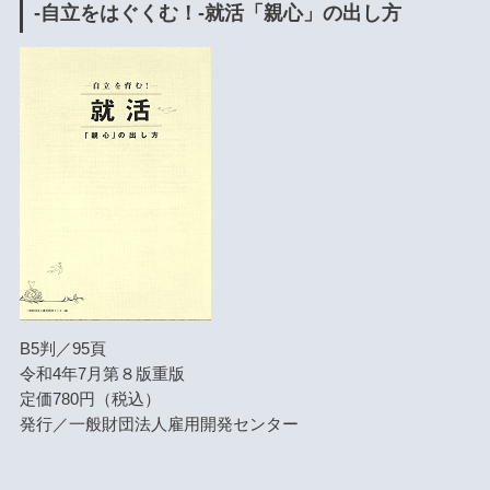
-自立をはぐくむ！-就活「親心」の出し方
B5判／95頁
令和4年7月第８版重版
定価780円（税込）
発行／一般財団法人雇用開発センター