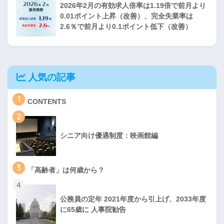
2026年2月の有効求人倍率は1.19倍で前月より
0.01ポイント上昇（改善）、完全失業率は
2.6％で前月より0.1ポイント低下（改善）
人気の記事
1
CONTENTS
2
シニア向け優遇制度：映画館編
3
「高齢者」は何歳から？
4
公務員の定年 2021年度から引上げ、2033年度
に65歳に 人事院勧告