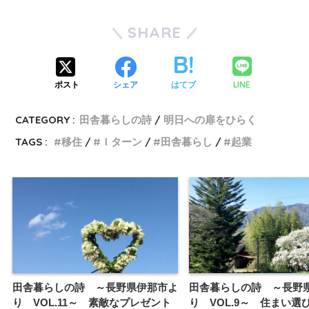
SHARE
LINE
ポスト
シェア
はてブ
CATEGORY :
田舎暮らしの詩
明日への扉をひらく
TAGS :
移住
Ｉターン
田舎暮らし
起業
田舎暮らしの詩 ～長野県伊那市よ
田舎暮らしの詩 ～長野
り VOL.11～ 素敵なプレゼント
り VOL.9～ 住まい選