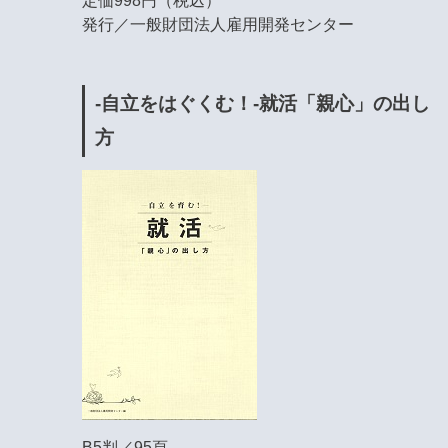
定価998円（税込）
発行／一般財団法人雇用開発センター
-自立をはぐくむ！-就活「親心」の出し
方
B5判／95頁