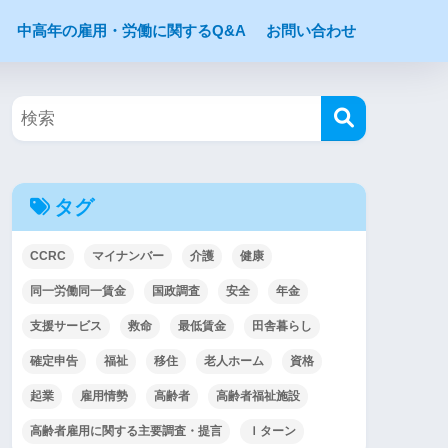
中高年の雇用・労働に関するQ&A
お問い合わせ
タグ
CCRC
マイナンバー
介護
健康
同一労働同一賃金
国政調査
安全
年金
支援サービス
救命
最低賃金
田舎暮らし
確定申告
福祉
移住
老人ホーム
資格
起業
雇用情勢
高齢者
高齢者福祉施設
高齢者雇用に関する主要調査・提言
Ｉターン