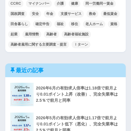
CCRC
マイナンバー
介護
健康
同一労働同一賃金
国政調査
安全
年金
支援サービス
救命
最低賃金
田舎暮らし
確定申告
福祉
移住
老人ホーム
資格
起業
雇用情勢
高齢者
高齢者福祉施設
高齢者雇用に関する主要調査・提言
Ｉターン
最近の記事
2026年6月の有効求人倍率は1.18倍で前月よ
り0.01ポイント上昇（改善）、完全失業率は
2.5％で前月と同率
2026年5月の有効求人倍率は1.17倍で前月よ
り0.01ポイント低下（悪化）、完全失業率は
2.5％で前月と同率