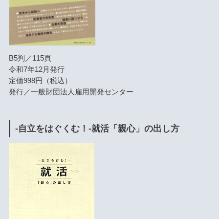
B5判／115頁
令和7年12月発行
定価998円（税込）
発行／一般財団法人雇用開発センター
-自立をはぐくむ！-就活「親心」の出し方