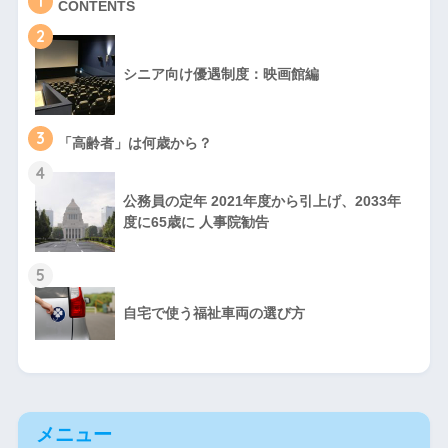
1
CONTENTS
2
シニア向け優遇制度：映画館編
3
「高齢者」は何歳から？
4
公務員の定年 2021年度から引上げ、2033年
度に65歳に 人事院勧告
5
自宅で使う福祉車両の選び方
メニュー