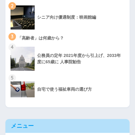
2
シニア向け優遇制度：映画館編
3
「高齢者」は何歳から？
4
公務員の定年 2021年度から引上げ、2033年
度に65歳に 人事院勧告
5
自宅で使う福祉車両の選び方
メニュー