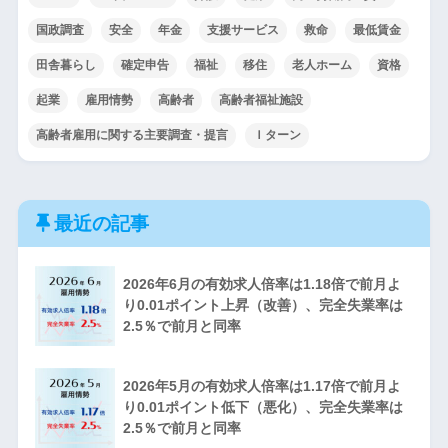
国政調査
安全
年金
支援サービス
救命
最低賃金
田舎暮らし
確定申告
福祉
移住
老人ホーム
資格
起業
雇用情勢
高齢者
高齢者福祉施設
高齢者雇用に関する主要調査・提言
Ｉターン
最近の記事
2026年6月の有効求人倍率は1.18倍で前月よ
り0.01ポイント上昇（改善）、完全失業率は
2.5％で前月と同率
2026年5月の有効求人倍率は1.17倍で前月よ
り0.01ポイント低下（悪化）、完全失業率は
2.5％で前月と同率