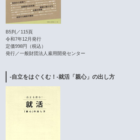
B5判／115頁
令和7年12月発行
定価998円（税込）
発行／一般財団法人雇用開発センター
-自立をはぐくむ！-就活「親心」の出し方