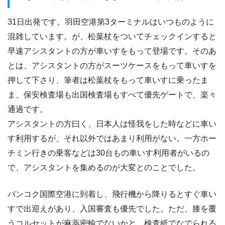
31日出発です。羽田空港第3ターミナルはいつものように
混雑しています。が、松葉杖をついてチェックインすると
早速アシスタントの方が車いすをもって登場です。そのあ
とは、アシスタントの方がスーツケースをもって車いすを
押して下さり、筆者は松葉杖をもって車いすに乗ったま
ま、保安検査場も出国検査場もすべて優先ゲートで、楽々
通過です。
アシスタントの方曰く、日本人は怪我をした時などに車い
す利用するが、それ以外ではあまり利用がない。一方ホー
チミン行きの乗客などは30台もの車いす利用者がいるの
で、アシスタントを集めるのが大変とのことでした。
バンコク国際空港に到着し、飛行機から降りるとすぐ車い
すで出迎えがあり、入国審査も優先でした。ただ、膝を覆
うコルセットが麻薬密輸でないかと、検査紙でなでられる