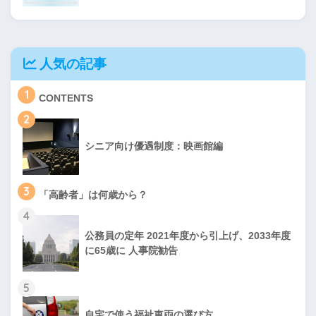
人気の記事
1
CONTENTS
2
シニア向け優遇制度：映画館編
3
「高齢者」は何歳から？
4
公務員の定年 2021年度から引上げ、2033年度
に65歳に 人事院勧告
5
自宅で使う福祉車両の選び方