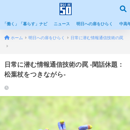
「働く」「暮らす」ナビ
ニュース
明日への扉をひらく
中高
ホーム
明日への扉をひらく
日常に潜む情報通信技術の罠
日常に潜む情報通信技術の罠 -閑話休題：
松葉杖をつきながら-