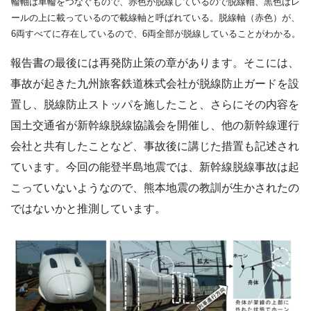
輪軸は車輪をつなぐもので、赤色が脱線しているので脱線軸、黒色はレ
ールの上に載っているので載線軸と呼ばれている。脱線軸（赤色）が、
6両すべてに存在しているので、6両全部が脱線していることがわかる。
報告書の最後には再発防止策の章があります。そこには、
事故が起きた九州旅客鉄道株式会社が脱線防止ガードを設
置し、脱線防止ストッパを施したこと、さらにその内容を
国土交通省が新幹線脱線協議会を開催し、他の新幹線運行
会社と共有したことなど、事故後に講じた措置も記述され
ています。今回の能登半島地震では、新幹線脱線事故は起
こっていないようなので、熊本地震の教訓が生かされたの
ではないかと推測しています。