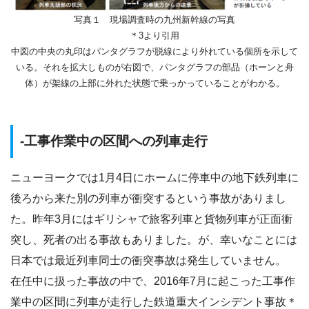
写真１ 現場調査時の九州新幹線の写真
＊3より引用
中図の中央の丸印はパンタグラフが脱線により外れている個所を示して
いる。それを拡大しものが右図で、パンタグラフの部品（ホーンと舟
体）が架線の上部に外れた状態で乗っかっていることがわかる。
-工事作業中の区間への列車走行
ニューヨークでは1月4日にホームに停車中の地下鉄列車に
後ろから来た別の列車が衝突するという事故がありまし
た。昨年3月にはギリシャで旅客列車と貨物列車が正面衝
突し、死者の出る事故もありました。が、幸いなことには
日本では最近列車同士の衝突事故は発生していません。
在任中に扱った事故の中で、2016年7月に起こった工事作
業中の区間に列車が走行した鉄道重大インシデント事故＊