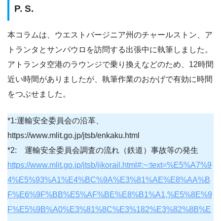
P. S.
本コラムは、ウエストバージニア州のチャールストン、ア
トランタとサンパウロを訪問する出張中に執筆しました。
アトランタ空港のラウンジで乗り換えなどのため、12時間
近い時間がありましたが、執筆作業のおかげで有効に時間
をつぶせました。
*1:運輸安全委員会の沿革、
https://www.mlit.go.jp/jtsb/enkaku.html
*2: 運輸安全委員会調査の流れ（鉄道）事故等の発生
https://www.mlit.go.jp/jtsb/jikorail.html#:~:text=%E5%A7%9
4%E5%93%A1%E4%BC%9A%E3%81%AE%E8%AA%B
F%E6%9F%BB%E5%AF%BE%E8%B1%A1,%E5%8E%9
F%E5%9B%A0%E3%81%8C%E3%182%E3%82%8B%E