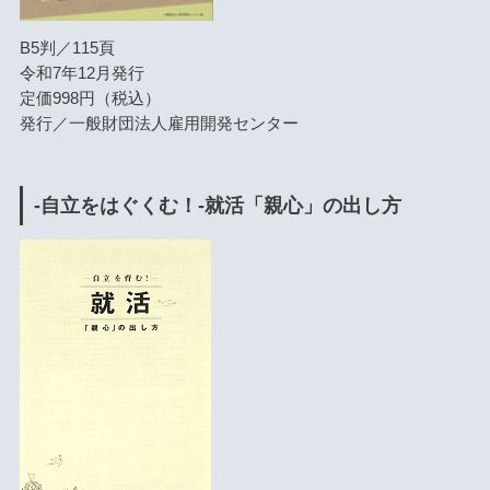
B5判／115頁
令和7年12月発行
定価998円（税込）
発行／一般財団法人雇用開発センター
-自立をはぐくむ！-就活「親心」の出し方