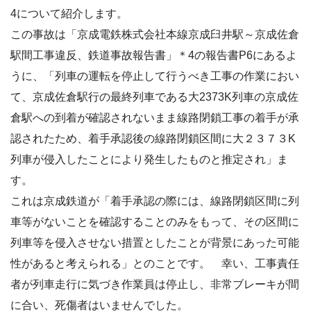
4について紹介します。
この事故は「京成電鉄株式会社本線京成臼井駅～京成佐倉
駅間工事違反、鉄道事故報告書」＊4の報告書P6にあるよ
うに、「列車の運転を停止して行うべき工事の作業におい
て、京成佐倉駅行の最終列車である大2373K列車の京成佐
倉駅への到着が確認されないまま線路閉鎖工事の着手が承
認されたため、着手承認後の線路閉鎖区間に大２３７３K
列車が侵入したことにより発生したものと推定され」ま
す。
これは京成鉄道が「着手承認の際には、線路閉鎖区間に列
車等がないことを確認することのみをもって、その区間に
列車等を侵入させない措置としたことが背景にあった可能
性があると考えられる」とのことです。 幸い、工事責任
者が列車走行に気づき作業員は停止し、非常ブレーキが間
に合い、死傷者はいませんでした。