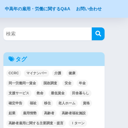
中高年の雇用・労働に関するQ&A
お問い合わせ
タグ
CCRC
マイナンバー
介護
健康
同一労働同一賃金
国政調査
安全
年金
支援サービス
救命
最低賃金
田舎暮らし
確定申告
福祉
移住
老人ホーム
資格
起業
雇用情勢
高齢者
高齢者福祉施設
高齢者雇用に関する主要調査・提言
Ｉターン