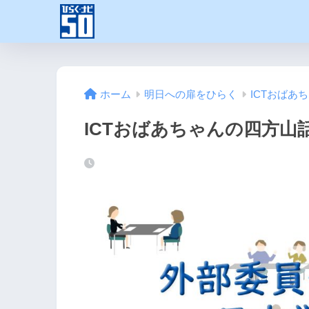
ホーム
明日への扉をひらく
ICTおばあ
ICTおばあちゃんの四方山話