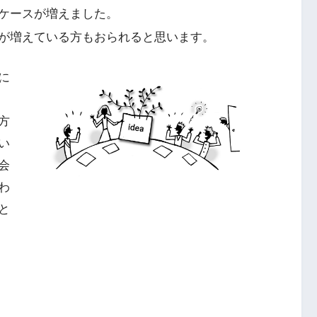
ケースが増えました。
が増えている方もおられると思います。
に
方
い
会
わ
と