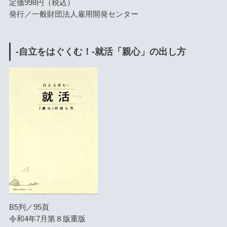
定価998円（税込）
発行／一般財団法人雇用開発センター
-自立をはぐくむ！-就活「親心」の出し方
B5判／95頁
令和4年7月第８版重版