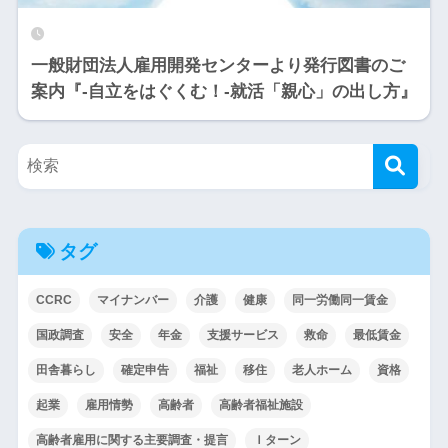
一般財団法人雇用開発センターより発行図書のご
案内『-自立をはぐくむ！-就活「親心」の出し方』
タグ
CCRC
マイナンバー
介護
健康
同一労働同一賃金
国政調査
安全
年金
支援サービス
救命
最低賃金
田舎暮らし
確定申告
福祉
移住
老人ホーム
資格
起業
雇用情勢
高齢者
高齢者福祉施設
高齢者雇用に関する主要調査・提言
Ｉターン