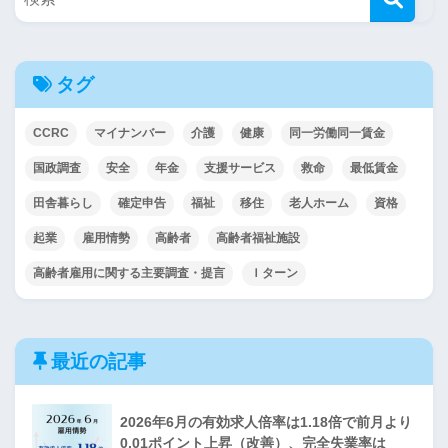
タグ
CCRC
マイナンバー
介護
健康
同一労働同一賃金
国政調査
安全
年金
支援サービス
救命
最低賃金
田舎暮らし
確定申告
福祉
移住
老人ホーム
資格
起業
雇用情勢
高齢者
高齢者福祉施設
高齢者雇用に関する主要調査・提言
Ｉターン
最近の記事
2026年6月の有効求人倍率は1.18倍で前月より
0.01ポイント上昇（改善）、完全失業率は