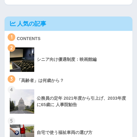
人気の記事
1
CONTENTS
2
シニア向け優遇制度：映画館編
3
「高齢者」は何歳から？
4
公務員の定年 2021年度から引上げ、2033年度
に65歳に 人事院勧告
5
自宅で使う福祉車両の選び方