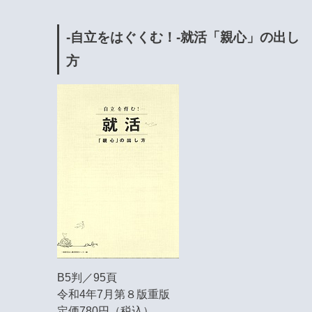
-自立をはぐくむ！-就活「親心」の出し
方
B5判／95頁
令和4年7月第８版重版
定価780円（税込）