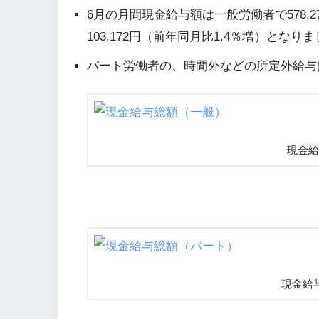
6月の月間現金給与額は一般労働者で578,
103,172円（前年同月比1.4％増）となり
パート労働者の、時間外などの所定外給与は
現金給
現金給