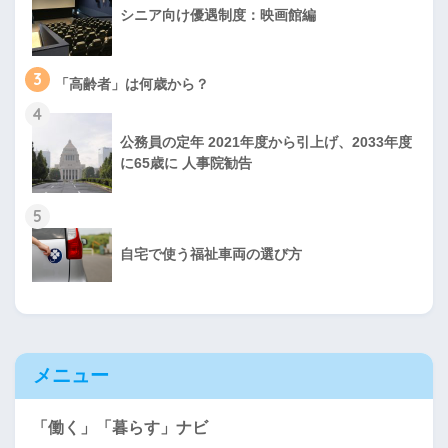
シニア向け優遇制度：映画館編
3
「高齢者」は何歳から？
4
公務員の定年 2021年度から引上げ、2033年度
に65歳に 人事院勧告
5
自宅で使う福祉車両の選び方
メニュー
「働く」「暮らす」ナビ