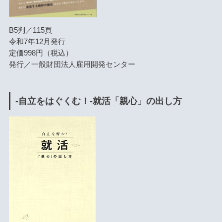
B5判／115頁
令和7年12月発行
定価998円（税込）
発行／一般財団法人雇用開発センター
-自立をはぐくむ！-就活「親心」の出し方