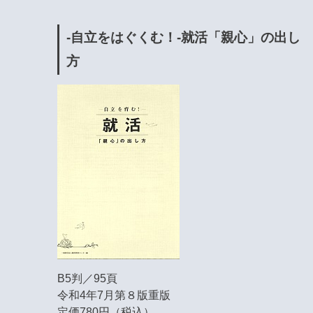
-自立をはぐくむ！-就活「親心」の出し
方
B5判／95頁
令和4年7月第８版重版
定価780円（税込）