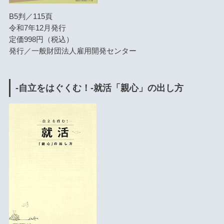
B5判／115頁
令和7年12月発行
定価998円（税込）
発行／一般財団法人雇用開発センター
-自立をはぐくむ！-就活「親心」の出し方