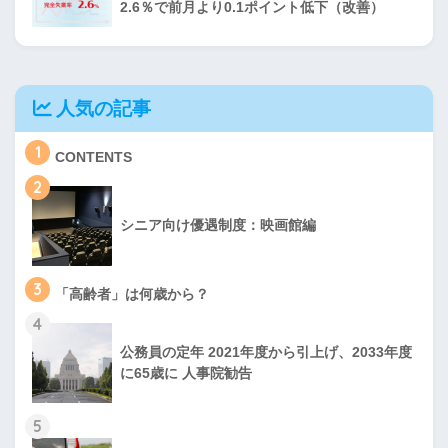
2.6％で前月より0.1ポイント低下（改善）
人気の記事
1
CONTENTS
2
シニア向け優遇制度：映画館編
3
「高齢者」は何歳から？
4
公務員の定年 2021年度から引上げ、2033年度
に65歳に 人事院勧告
5