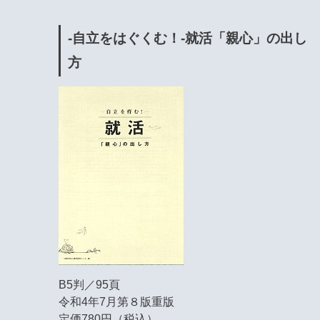
-自立をはぐくむ！-就活「親心」の出し
方
B5判／95頁
令和4年7月第８版重版
定価780円（税込）