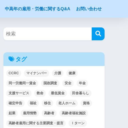
中高年の雇用・労働に関するQ&A
お問い合わせ
タグ
CCRC
マイナンバー
介護
健康
同一労働同一賃金
国政調査
安全
年金
支援サービス
救命
最低賃金
田舎暮らし
確定申告
福祉
移住
老人ホーム
資格
起業
雇用情勢
高齢者
高齢者福祉施設
高齢者雇用に関する主要調査・提言
Ｉターン