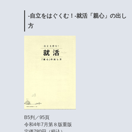
-自立をはぐくむ！-就活「親心」の出し
方
B5判／95頁
令和4年7月第８版重版
定価780円（税込）