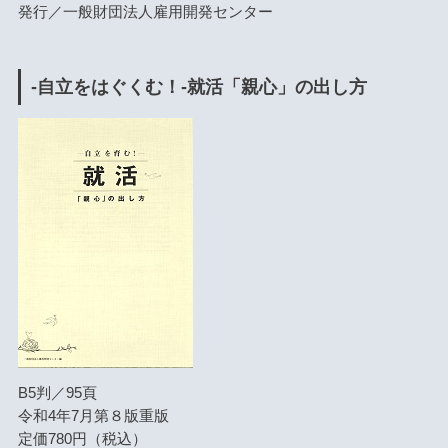
発行／一般財団法人雇用開発センター
-自立をはぐくむ！-就活「親心」の出し方
B5判／95頁
令和4年7月第８版重版
定価780円（税込）