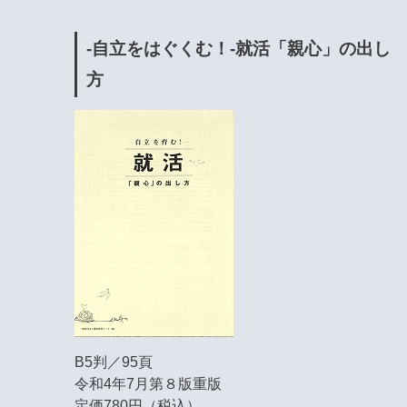
-自立をはぐくむ！-就活「親心」の出し
方
B5判／95頁
令和4年7月第８版重版
定価780円（税込）