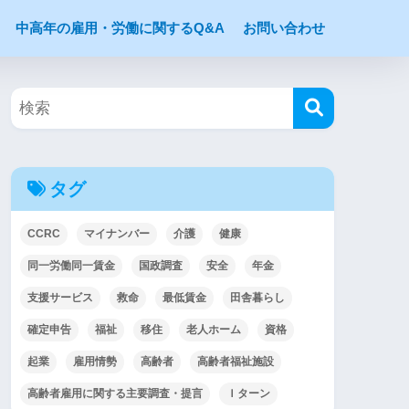
中高年の雇用・労働に関するQ&A
お問い合わせ
タグ
CCRC
マイナンバー
介護
健康
同一労働同一賃金
国政調査
安全
年金
支援サービス
救命
最低賃金
田舎暮らし
確定申告
福祉
移住
老人ホーム
資格
起業
雇用情勢
高齢者
高齢者福祉施設
高齢者雇用に関する主要調査・提言
Ｉターン