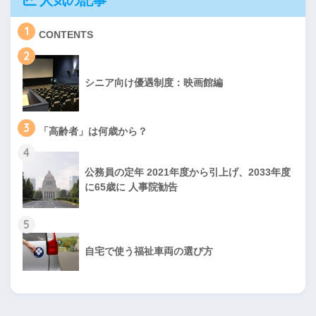
人気の記事
1
CONTENTS
2
シニア向け優遇制度：映画館編
3
「高齢者」は何歳から？
4
公務員の定年 2021年度から引上げ、2033年度
に65歳に 人事院勧告
5
自宅で使う福祉車両の選び方