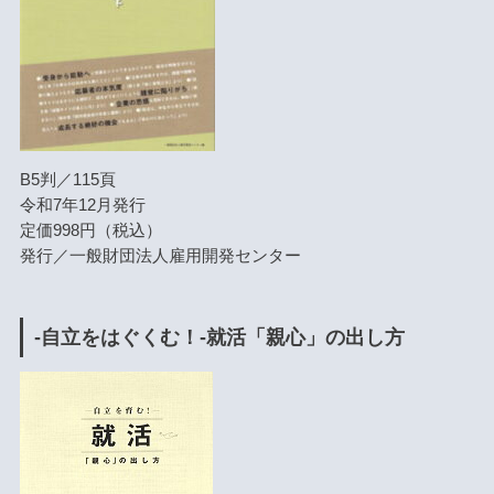
B5判／115頁
令和7年12月発行
定価998円（税込）
発行／一般財団法人雇用開発センター
-自立をはぐくむ！-就活「親心」の出し方