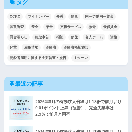
タグ
CCRC
マイナンバー
介護
健康
同一労働同一賃金
国政調査
安全
年金
支援サービス
救命
最低賃金
田舎暮らし
確定申告
福祉
移住
老人ホーム
資格
起業
雇用情勢
高齢者
高齢者福祉施設
高齢者雇用に関する主要調査・提言
Ｉターン
最近の記事
2026年6月の有効求人倍率は1.18倍で前月より
0.01ポイント上昇（改善）、完全失業率は
2.5％で前月と同率
2026年5月の有効求人倍率は1.17倍で前月より