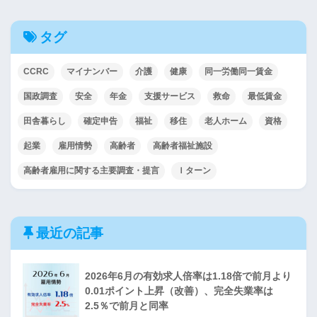
タグ
CCRC
マイナンバー
介護
健康
同一労働同一賃金
国政調査
安全
年金
支援サービス
救命
最低賃金
田舎暮らし
確定申告
福祉
移住
老人ホーム
資格
起業
雇用情勢
高齢者
高齢者福祉施設
高齢者雇用に関する主要調査・提言
Ｉターン
最近の記事
2026年6月の有効求人倍率は1.18倍で前月より
0.01ポイント上昇（改善）、完全失業率は
2.5％で前月と同率