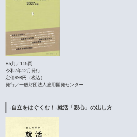
B5判／115頁
令和7年12月発行
定価998円（税込）
発行／一般財団法人雇用開発センター
-自立をはぐくむ！-就活「親心」の出し方