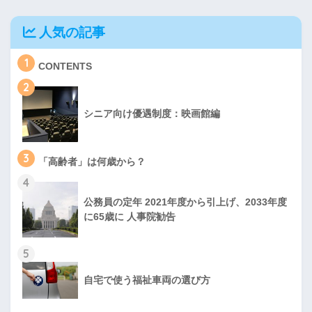
人気の記事
1
CONTENTS
2
シニア向け優遇制度：映画館編
3
「高齢者」は何歳から？
4
公務員の定年 2021年度から引上げ、2033年度
に65歳に 人事院勧告
5
自宅で使う福祉車両の選び方