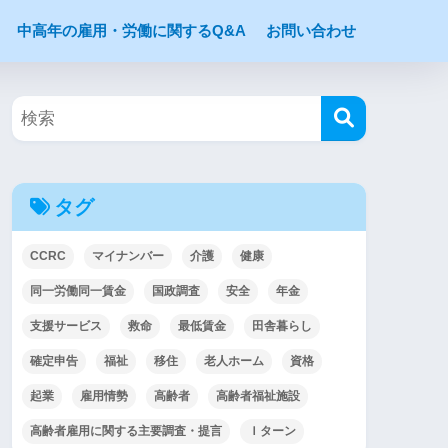
中高年の雇用・労働に関するQ&A
お問い合わせ
タグ
CCRC
マイナンバー
介護
健康
同一労働同一賃金
国政調査
安全
年金
支援サービス
救命
最低賃金
田舎暮らし
確定申告
福祉
移住
老人ホーム
資格
起業
雇用情勢
高齢者
高齢者福祉施設
高齢者雇用に関する主要調査・提言
Ｉターン