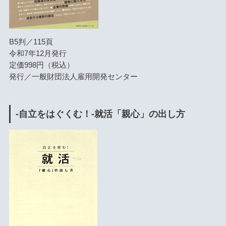
B5判／115頁
令和7年12月発行
定価998円（税込）
発行／一般財団法人雇用開発センター
-自立をはぐくむ！-就活「親心」の出し方