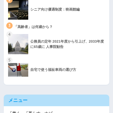
シニア向け優遇制度：映画館編
3
「高齢者」は何歳から？
4
公務員の定年 2021年度から引上げ、2033年度
に65歳に 人事院勧告
5
自宅で使う福祉車両の選び方
メニュー