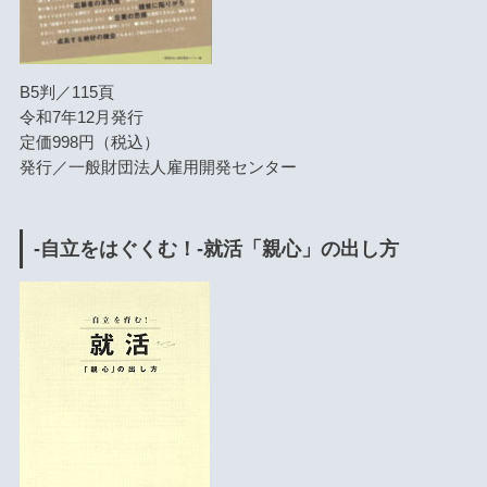
B5判／115頁
令和7年12月発行
定価998円（税込）
発行／一般財団法人雇用開発センター
-自立をはぐくむ！-就活「親心」の出し方