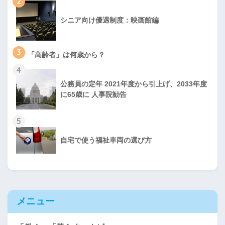
2
シニア向け優遇制度：映画館編
3
「高齢者」は何歳から？
4
公務員の定年 2021年度から引上げ、2033年度
に65歳に 人事院勧告
5
自宅で使う福祉車両の選び方
メニュー