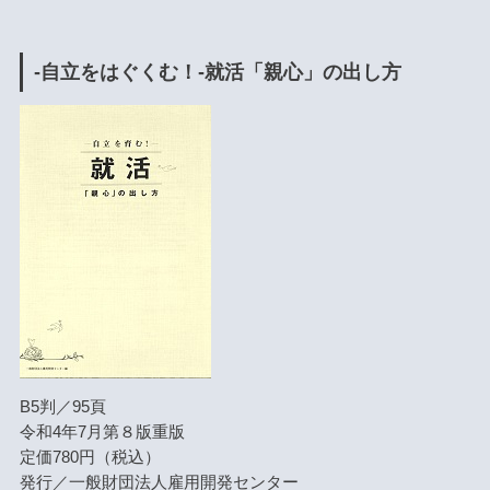
-自立をはぐくむ！-就活「親心」の出し方
B5判／95頁
令和4年7月第８版重版
定価780円（税込）
発行／一般財団法人雇用開発センター