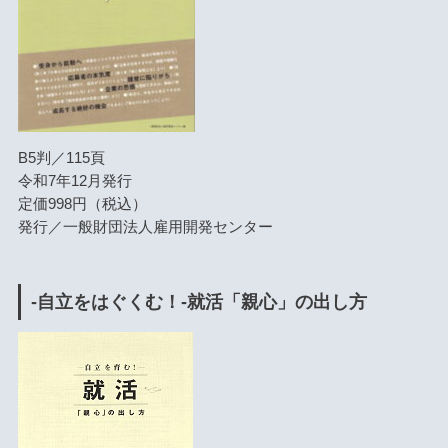
B5判／115頁
令和7年12月発行
定価998円（税込）
発行／一般財団法人雇用開発センター
-自立をはぐくむ！-就活「親心」の出し方