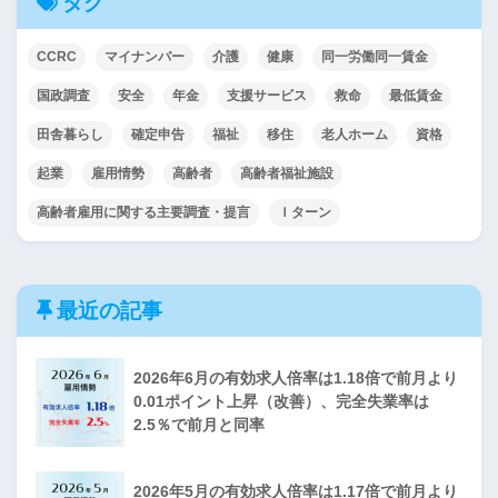
タグ
CCRC
マイナンバー
介護
健康
同一労働同一賃金
国政調査
安全
年金
支援サービス
救命
最低賃金
田舎暮らし
確定申告
福祉
移住
老人ホーム
資格
起業
雇用情勢
高齢者
高齢者福祉施設
高齢者雇用に関する主要調査・提言
Ｉターン
最近の記事
2026年6月の有効求人倍率は1.18倍で前月より
0.01ポイント上昇（改善）、完全失業率は
2.5％で前月と同率
2026年5月の有効求人倍率は1.17倍で前月より