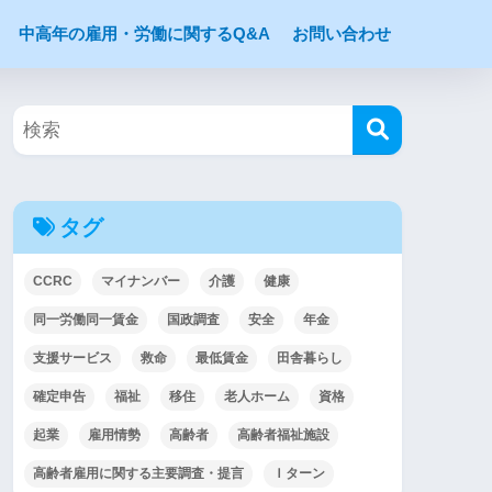
中高年の雇用・労働に関するQ&A
お問い合わせ
タグ
CCRC
マイナンバー
介護
健康
同一労働同一賃金
国政調査
安全
年金
支援サービス
救命
最低賃金
田舎暮らし
確定申告
福祉
移住
老人ホーム
資格
起業
雇用情勢
高齢者
高齢者福祉施設
高齢者雇用に関する主要調査・提言
Ｉターン