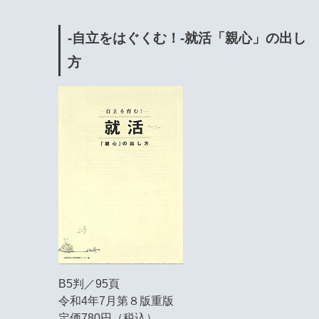
-自立をはぐくむ！-就活「親心」の出し
方
B5判／95頁
令和4年7月第８版重版
定価780円（税込）